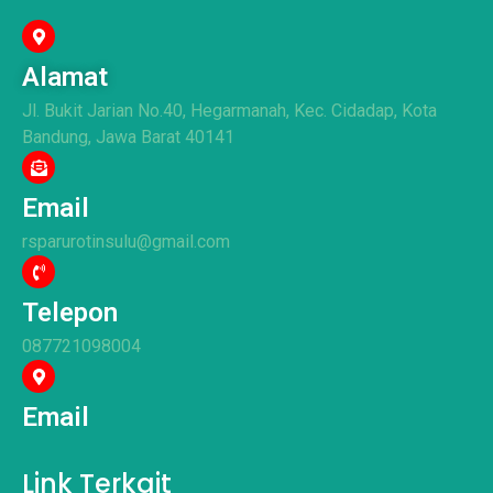
Alamat
Jl. Bukit Jarian No.40, Hegarmanah, Kec. Cidadap, Kota
Bandung, Jawa Barat 40141
Email
rsparurotinsulu@gmail.com
Telepon
087721098004
Email
Link Terkait