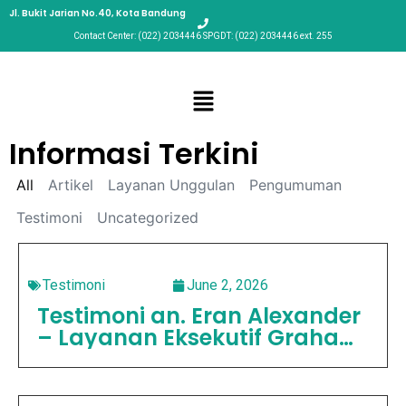
Jl. Bukit Jarian No.40, Kota Bandung
Contact Center: (022) 2034446 SPGDT: (022) 2034446 ext. 255
Informasi Terkini
All
Artikel
Layanan Unggulan
Pengumuman
Testimoni
Uncategorized
Testimoni
June 2, 2026
Testimoni an. Eran Alexander
– Layanan Eksekutif Graha
Puspa